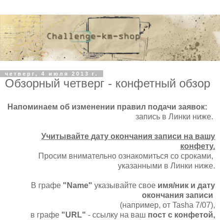
четверг, 4 июля 2013 г.
Обзорный четверг - конфетный обзор
Напоминаем об
изменении
правил подачи заявок:
запись в Линки ниже.
Учитывайте дату окончания записи на вашу
конфету.
Просим внимательно ознакомиться со сроками,
указанными в Линки ниже.
В графе
"Name"
указывайте свое
имя/ник и дату
окончания записи
(например, от Tasha 7/07),
в графе
"URL"
- ссылку на ваш
пост с конфетой,